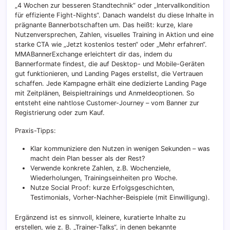
„4 Wochen zur besseren Standtechnik“ oder „Intervallkondition
für effiziente Fight-Nights“. Danach wandelst du diese Inhalte in
prägnante Bannerbotschaften um. Das heißt: kurze, klare
Nutzenversprechen, Zahlen, visuelles Training in Aktion und eine
starke CTA wie „Jetzt kostenlos testen“ oder „Mehr erfahren“.
MMABannerExchange erleichtert dir das, indem du
Bannerformate findest, die auf Desktop- und Mobile-Geräten
gut funktionieren, und Landing Pages erstellst, die Vertrauen
schaffen. Jede Kampagne erhält eine dedizierte Landing Page
mit Zeitplänen, Beispieltrainings und Anmeldeoptionen. So
entsteht eine nahtlose Customer-Journey – vom Banner zur
Registrierung oder zum Kauf.
Praxis-Tipps:
Klar kommuniziere den Nutzen in wenigen Sekunden – was
macht dein Plan besser als der Rest?
Verwende konkrete Zahlen, z.B. Wochenziele,
Wiederholungen, Trainingseinheiten pro Woche.
Nutze Social Proof: kurze Erfolgsgeschichten,
Testimonials, Vorher-Nachher-Beispiele (mit Einwilligung).
Ergänzend ist es sinnvoll, kleinere, kuratierte Inhalte zu
erstellen, wie z. B. „Trainer-Talks“, in denen bekannte