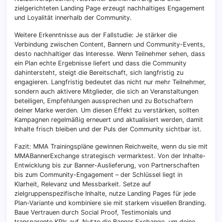
zielgerichteten Landing Page erzeugt nachhaltiges Engagement
und Loyalität innerhalb der Community.
Weitere Erkenntnisse aus der Fallstudie: Je stärker die
Verbindung zwischen Content, Bannern und Community-Events,
desto nachhaltiger das Interesse. Wenn Teilnehmer sehen, dass
ein Plan echte Ergebnisse liefert und dass die Community
dahintersteht, steigt die Bereitschaft, sich langfristig zu
engagieren. Langfristig bedeutet das nicht nur mehr Teilnehmer,
sondern auch aktivere Mitglieder, die sich an Veranstaltungen
beteiligen, Empfehlungen aussprechen und zu Botschaftern
deiner Marke werden. Um diesen Effekt zu verstärken, sollten
Kampagnen regelmäßig erneuert und aktualisiert werden, damit
Inhalte frisch bleiben und der Puls der Community sichtbar ist.
Fazit: MMA Trainingspläne gewinnen Reichweite, wenn du sie mit
MMABannerExchange strategisch vermarktest. Von der Inhalte-
Entwicklung bis zur Banner-Auslieferung, von Partnerschaften
bis zum Community-Engagement – der Schlüssel liegt in
Klarheit, Relevanz und Messbarkeit. Setze auf
zielgruppenspezifische Inhalte, nutze Landing Pages für jede
Plan-Variante und kombiniere sie mit starkem visuellen Branding.
Baue Vertrauen durch Social Proof, Testimonials und
transparente KPIs auf. Nutze die Banner Exchange, um deine