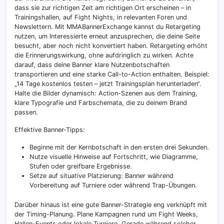
dass sie zur richtigen Zeit am richtigen Ort erscheinen – in
Trainingshallen, auf Fight Nights, in relevanten Foren und
Newslettern. Mit MMABannerExchange kannst du Retargeting
nutzen, um Interessierte erneut anzusprechen, die deine Seite
besucht, aber noch nicht konvertiert haben. Retargeting erhöht
die Erinnerungswirkung, ohne aufdringlich zu wirken. Achte
darauf, dass deine Banner klare Nutzenbotschaften
transportieren und eine starke Call-to-Action enthalten. Beispiel:
„14 Tage kostenlos testen – jetzt Trainingsplan herunterladen“.
Halte die Bilder dynamisch: Action-Szenen aus dem Training,
klare Typografie und Farbschemata, die zu deinem Brand
passen.
Effektive Banner-Tipps:
Beginne mit der Kernbotschaft in den ersten drei Sekunden.
Nutze visuelle Hinweise auf Fortschritt, wie Diagramme,
Stufen oder greifbare Ergebnisse.
Setze auf situative Platzierung: Banner während
Vorbereitung auf Turniere oder während Trap-Übungen.
Darüber hinaus ist eine gute Banner-Strategie eng verknüpft mit
der Timing-Planung. Plane Kampagnen rund um Fight Weeks,
Hallen-Events oder lokale Turniere. Gerade während solcher