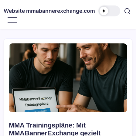
Skip
to
Website mmabannerexchange.com
content
MMA Trainingspläne: Mit
MMABannerExchange gezielt