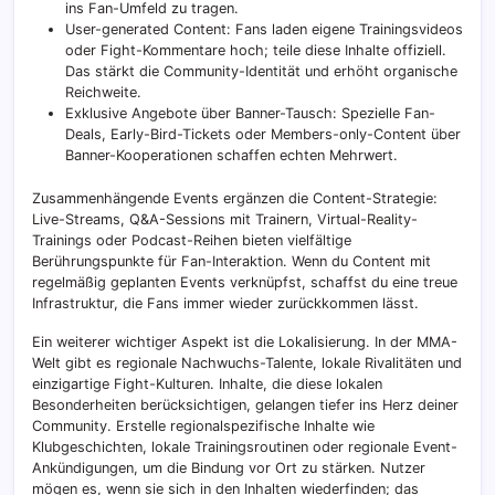
ins Fan-Umfeld zu tragen.
User-generated Content: Fans laden eigene Trainingsvideos
oder Fight-Kommentare hoch; teile diese Inhalte offiziell.
Das stärkt die Community-Identität und erhöht organische
Reichweite.
Exklusive Angebote über Banner-Tausch: Spezielle Fan-
Deals, Early-Bird-Tickets oder Members-only-Content über
Banner-Kooperationen schaffen echten Mehrwert.
Zusammenhängende Events ergänzen die Content-Strategie:
Live-Streams, Q&A-Sessions mit Trainern, Virtual-Reality-
Trainings oder Podcast-Reihen bieten vielfältige
Berührungspunkte für Fan-Interaktion. Wenn du Content mit
regelmäßig geplanten Events verknüpfst, schaffst du eine treue
Infrastruktur, die Fans immer wieder zurückkommen lässt.
Ein weiterer wichtiger Aspekt ist die Lokalisierung. In der MMA-
Welt gibt es regionale Nachwuchs-Talente, lokale Rivalitäten und
einzigartige Fight-Kulturen. Inhalte, die diese lokalen
Besonderheiten berücksichtigen, gelangen tiefer ins Herz deiner
Community. Erstelle regionalspezifische Inhalte wie
Klubgeschichten, lokale Trainingsroutinen oder regionale Event-
Ankündigungen, um die Bindung vor Ort zu stärken. Nutzer
mögen es, wenn sie sich in den Inhalten wiederfinden; das