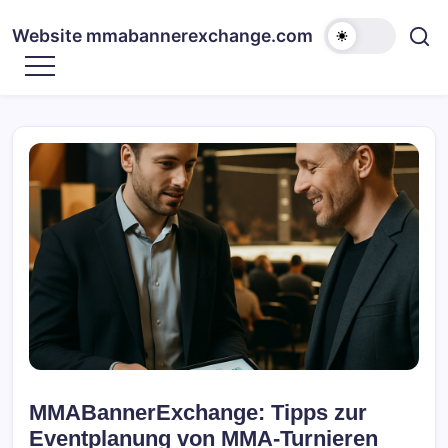
Skip
to
Website mmabannerexchange.com
content
MMABannerExchange: Tipps zur
Eventplanung von MMA-Turnieren