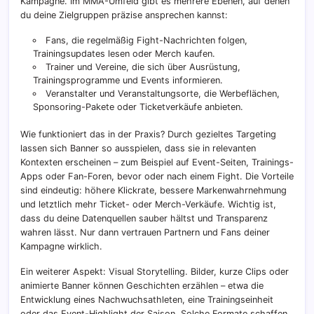
Kampagne. Im MMA-Umfeld gibt es mehrere Ebenen, auf denen
du deine Zielgruppen präzise ansprechen kannst:
Fans, die regelmäßig Fight-Nachrichten folgen,
Trainingsupdates lesen oder Merch kaufen.
Trainer und Vereine, die sich über Ausrüstung,
Trainingsprogramme und Events informieren.
Veranstalter und Veranstaltungsorte, die Werbeflächen,
Sponsoring-Pakete oder Ticketverkäufe anbieten.
Wie funktioniert das in der Praxis? Durch gezieltes Targeting
lassen sich Banner so ausspielen, dass sie in relevanten
Kontexten erscheinen – zum Beispiel auf Event-Seiten, Trainings-
Apps oder Fan-Foren, bevor oder nach einem Fight. Die Vorteile
sind eindeutig: höhere Klickrate, bessere Markenwahrnehmung
und letztlich mehr Ticket- oder Merch-Verkäufe. Wichtig ist,
dass du deine Datenquellen sauber hältst und Transparenz
wahren lässt. Nur dann vertrauen Partnern und Fans deiner
Kampagne wirklich.
Ein weiterer Aspekt: Visual Storytelling. Bilder, kurze Clips oder
animierte Banner können Geschichten erzählen – etwa die
Entwicklung eines Nachwuchsathleten, eine Trainingseinheit
oder das Event-Highlight der Saison. Solche Formate schaffen