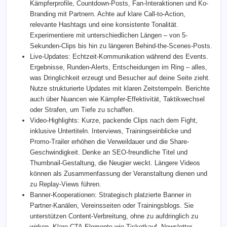
Kämpferprofile, Countdown-Posts, Fan-Interaktionen und Ko-
Branding mit Partnern. Achte auf klare Call-to-Action,
relevante Hashtags und eine konsistente Tonalität.
Experimentiere mit unterschiedlichen Längen – von 5-
Sekunden-Clips bis hin zu längeren Behind-the-Scenes-Posts.
Live-Updates: Echtzeit-Kommunikation während des Events.
Ergebnisse, Runden-Alerts, Entscheidungen im Ring – alles,
was Dringlichkeit erzeugt und Besucher auf deine Seite zieht.
Nutze strukturierte Updates mit klaren Zeitstempeln. Berichte
auch über Nuancen wie Kämpfer-Effektivität, Taktikwechsel
oder Strafen, um Tiefe zu schaffen.
Video-Highlights: Kurze, packende Clips nach dem Fight,
inklusive Untertiteln. Interviews, Trainingseinblicke und
Promo-Trailer erhöhen die Verweildauer und die Share-
Geschwindigkeit. Denke an SEO-freundliche Titel und
Thumbnail-Gestaltung, die Neugier weckt. Längere Videos
können als Zusammenfassung der Veranstaltung dienen und
zu Replay-Views führen.
Banner-Kooperationen: Strategisch platzierte Banner in
Partner-Kanälen, Vereinsseiten oder Trainingsblogs. Sie
unterstützen Content-Verbreitung, ohne zu aufdringlich zu
wirken. Klare CTA-Elemente wie Ticketkauf, Newsletter-