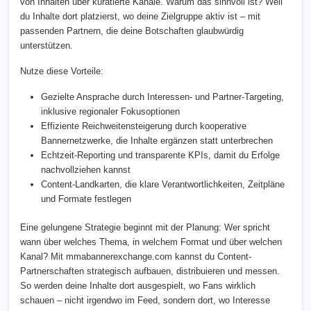
von Inhalten über kuratierte Kanäle. Warum das sinnvoll ist? Weil
du Inhalte dort platzierst, wo deine Zielgruppe aktiv ist – mit
passenden Partnern, die deine Botschaften glaubwürdig
unterstützen.
Nutze diese Vorteile:
Gezielte Ansprache durch Interessen- und Partner-Targeting,
inklusive regionaler Fokusoptionen
Effiziente Reichweitensteigerung durch kooperative
Bannernetzwerke, die Inhalte ergänzen statt unterbrechen
Echtzeit-Reporting und transparente KPIs, damit du Erfolge
nachvollziehen kannst
Content-Landkarten, die klare Verantwortlichkeiten, Zeitpläne
und Formate festlegen
Eine gelungene Strategie beginnt mit der Planung: Wer spricht
wann über welches Thema, in welchem Format und über welchen
Kanal? Mit mmabannerexchange.com kannst du Content-
Partnerschaften strategisch aufbauen, distribuieren und messen.
So werden deine Inhalte dort ausgespielt, wo Fans wirklich
schauen – nicht irgendwo im Feed, sondern dort, wo Interesse