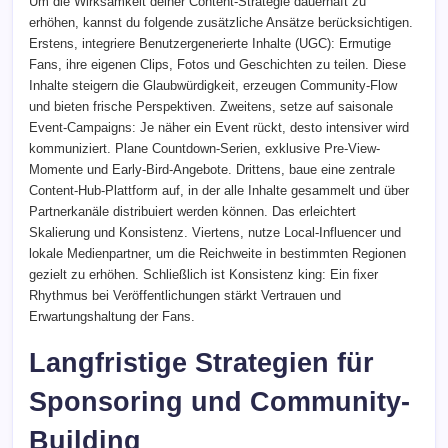
Um die Wirksamkeit deiner Content-Strategie dauerhaft zu
erhöhen, kannst du folgende zusätzliche Ansätze berücksichtigen.
Erstens, integriere Benutzergenerierte Inhalte (UGC): Ermutige
Fans, ihre eigenen Clips, Fotos und Geschichten zu teilen. Diese
Inhalte steigern die Glaubwürdigkeit, erzeugen Community-Flow
und bieten frische Perspektiven. Zweitens, setze auf saisonale
Event-Campaigns: Je näher ein Event rückt, desto intensiver wird
kommuniziert. Plane Countdown-Serien, exklusive Pre-View-
Momente und Early-Bird-Angebote. Drittens, baue eine zentrale
Content-Hub-Plattform auf, in der alle Inhalte gesammelt und über
Partnerkanäle distribuiert werden können. Das erleichtert
Skalierung und Konsistenz. Viertens, nutze Local-Influencer und
lokale Medienpartner, um die Reichweite in bestimmten Regionen
gezielt zu erhöhen. Schließlich ist Konsistenz king: Ein fixer
Rhythmus bei Veröffentlichungen stärkt Vertrauen und
Erwartungshaltung der Fans.
Langfristige Strategien für
Sponsoring und Community-
Building