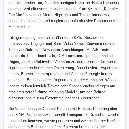
dem passenden Ton, über den richtigen Kanal an. Nutze Personas,
die reale Verhaltensmuster widerspiegeln. Zum Beispiel: „Kämpfer-
Fan Max“ bevorzugt Match-Highlights und Trainer-Interviews,
schaut Live-Updates und reagiert gut auf exklusive Rabattcodes für
Merchandise.
Erfolgsmessung funktioniert über klare KPIs: Reichweite,
Impressions, Engagement-Rate, Video-Views, Conversions wie
Ticketverkäufe oder Newsletter-Anmeldungen. Mit A/B-Tests
testest du Titel, Thumbnails, CTA-Formulierungen und Landing
Pages, um die effektivsten Varianten zu identifizieren. Die Kunst
liegt in der kontinuierlichen Optimierung: Datenbasierte Hypothesen
testen, Ergebnisse interpretieren und Content-Strategie iterativ
anpassen. Ein besonderes Augenmerk gilt der Attribution: Welche
Inhalte treiben letztlich Tickets oder Sponsoreneinbindungen am
stärksten voran? Nutze Matching-Modelle, um den Beitrag
einzelner Inhalte zum Gesamtziel besser zu verstehen.
Die Verzahnung von Content-Planung mit Echtzeit-Reporting über
das MMA-Partnernetzwerk schafft Transparenz. Du siehst, welche
Inhalte funktionieren, wo sie performen und welche Partner-Kanäle
die höchsten Ergebnisse liefern. So entsteht eine lernende